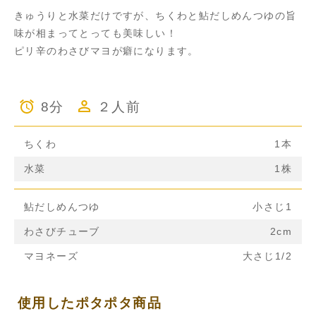
きゅうりと水菜だけですが、ちくわと鮎だしめんつゆの旨
味が相まってとっても美味しい！
ピリ辛のわさびマヨが癖になります。
8分
２人前
ちくわ
1本
水菜
1株
鮎だしめんつゆ
小さじ1
わさびチューブ
2cm
マヨネーズ
大さじ1/2
使用したポタポタ商品