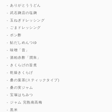
ありがとううどん
武石麹店の塩麹
玉ねぎドレッシング
ごまドレッシング
ポン酢
鮎だしめんつゆ
味噌「昔」
酒粕赤酢「潤朱」
きくらげの旨煮
乾燥きくらげ
桑の葉茶(スティックタイプ)
桑の実ジャム
宝塚はちみつ
ジャム 完熟南高梅
黒米