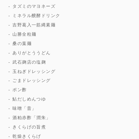
タズミのマヨネーズ
ミネラル醗酵ドリンク
吉野葛入一筋縄素麺
山勝全粒麺
桑の葉麺
ありがとううどん
武石麹店の塩麹
玉ねぎドレッシング
ごまドレッシング
ポン酢
鮎だしめんつゆ
味噌「昔」
酒粕赤酢「潤朱」
きくらげの旨煮
乾燥きくらげ