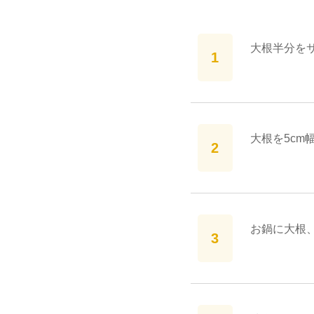
大根半分を
大根を5c
お鍋に大根