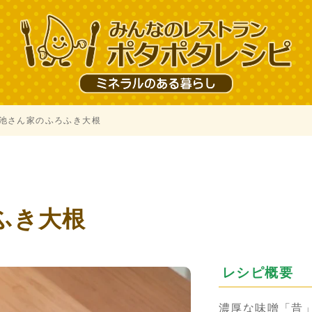
池さん家のふろふき大根
ふき大根
レシピ概要
濃厚な味噌「昔