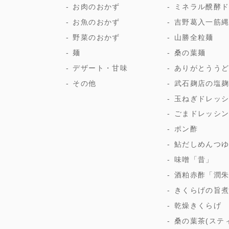
お肉のおかず
ミネラル醗酵
お魚のおかず
吉野葛入一筋
野菜のおかず
山勝全粒麺
麺
桑の葉麺
デザート・甘味
ありがとうう
その他
武石麹店の塩
玉ねぎドレッ
ごまドレッシ
ポン酢
鮎だしめんつ
味噌「昔」
酒粕赤酢「潤
きくらげの旨
乾燥きくらげ
桑の葉茶(ステ