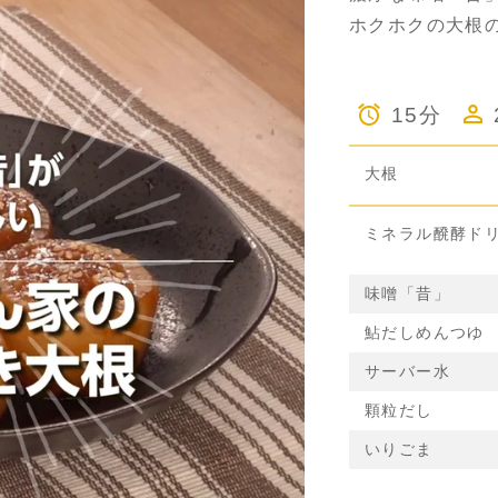
ホクホクの大根
15分
大根
ミネラル醗酵ド
味噌「昔」
鮎だしめんつゆ
サーバー水
顆粒だし
いりごま