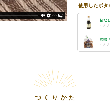
使用したポタ
鮎だ
ポタポ
味噌
ポタポ
つくりかた