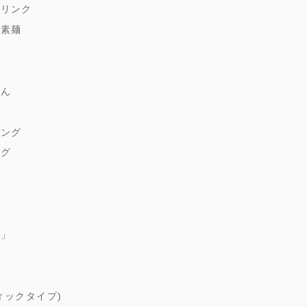
ドリンク
縄素麺
どん
麹
シング
ング
ゆ
朱」
煮
ィックタイプ)