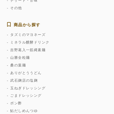
デザート・甘味
その他
商品から探す
タズミのマヨネーズ
ミネラル醗酵ドリンク
吉野葛入一筋縄素麺
山勝全粒麺
桑の葉麺
ありがとううどん
武石麹店の塩麹
玉ねぎドレッシング
ごまドレッシング
ポン酢
鮎だしめんつゆ