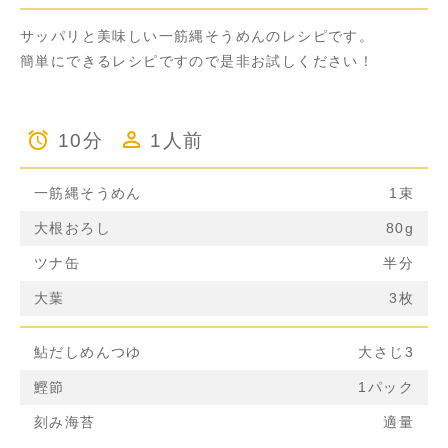
サッパリと美味しい一筋縄そうめんのレシピです。
簡単にできるレシピですので是非お試しください！
10分
1人前
一筋縄そうめん
1束
大根おろし
80g
ツナ缶
半分
大葉
3枚
鮎だしめんつゆ
大さじ3
鰹節
1パック
刻み海苔
適量