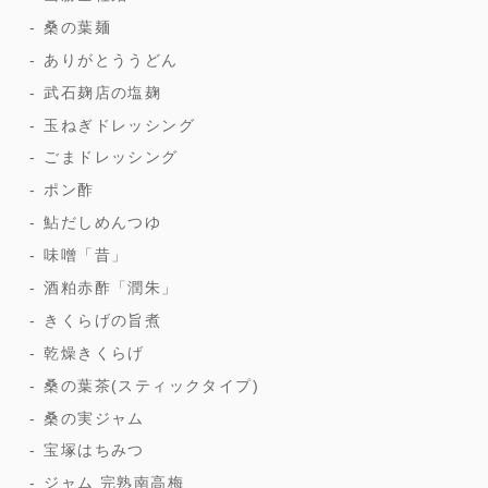
桑の葉麺
ありがとううどん
武石麹店の塩麹
玉ねぎドレッシング
ごまドレッシング
ポン酢
鮎だしめんつゆ
味噌「昔」
酒粕赤酢「潤朱」
きくらげの旨煮
乾燥きくらげ
桑の葉茶(スティックタイプ)
桑の実ジャム
宝塚はちみつ
ジャム 完熟南高梅