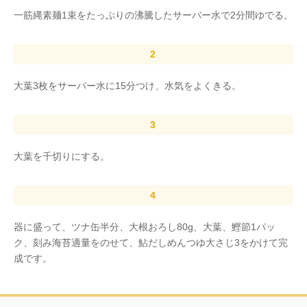
一筋縄素麺1束をたっぷりの沸騰したサーバー水で2分間ゆでる。
大葉3枚をサーバー水に15分つけ、水気をよくきる。
大葉を千切りにする。
器に盛って、ツナ缶半分、大根おろし80g、大葉、鰹節1パッ
ク、刻み海苔適量をのせて、鮎だしめんつゆ大さじ3をかけて完
成です。