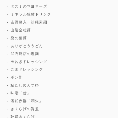
タズミのマヨネーズ
ミネラル醗酵ドリンク
吉野葛入一筋縄素麺
山勝全粒麺
桑の葉麺
ありがとううどん
武石麹店の塩麹
玉ねぎドレッシング
ごまドレッシング
ポン酢
鮎だしめんつゆ
味噌「昔」
酒粕赤酢「潤朱」
きくらげの旨煮
乾燥きくらげ