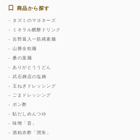
商品から探す
タズミのマヨネーズ
ミネラル醗酵ドリンク
吉野葛入一筋縄素麺
山勝全粒麺
桑の葉麺
ありがとううどん
武石麹店の塩麹
玉ねぎドレッシング
ごまドレッシング
ポン酢
鮎だしめんつゆ
味噌「昔」
酒粕赤酢「潤朱」