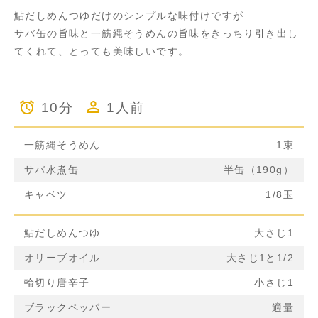
鮎だしめんつゆだけのシンプルな味付けですが
サバ缶の旨味と一筋縄そうめんの旨味をきっちり引き出し
てくれて、とっても美味しいです。
10分
1人前
一筋縄そうめん
1束
サバ水煮缶
半缶（190g）
キャベツ
1/8玉
鮎だしめんつゆ
大さじ1
オリーブオイル
大さじ1と1/2
輪切り唐辛子
小さじ1
ブラックペッパー
適量