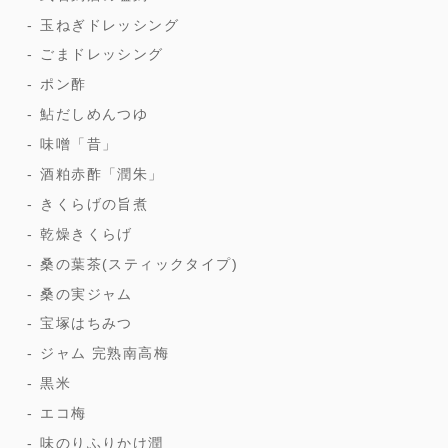
玉ねぎドレッシング
ごまドレッシング
ポン酢
鮎だしめんつゆ
味噌「昔」
酒粕赤酢「潤朱」
きくらげの旨煮
乾燥きくらげ
桑の葉茶(スティックタイプ)
桑の実ジャム
宝塚はちみつ
ジャム 完熟南高梅
黒米
エコ梅
味のりふりかけ潤