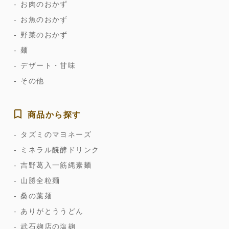
お肉のおかず
お魚のおかず
野菜のおかず
麺
デザート・甘味
その他
商品から探す
タズミのマヨネーズ
ミネラル醗酵ドリンク
吉野葛入一筋縄素麺
山勝全粒麺
桑の葉麺
ありがとううどん
武石麹店の塩麹