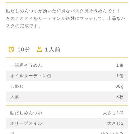
鮎だしめんつゆが効いた和風なパスタ風そうめんです！
きのことオイルサーディンが絶妙にマッチして、上品なパ
スタの完成です。
10分
1人前
一筋縄そうめん
1束
オイルサーディン缶
1缶
しめじ
80g
大葉
5枚
鮎だしめんつゆ
大さじ1/2
オリーブオイル
大さじ2
塩
ひとつまみ