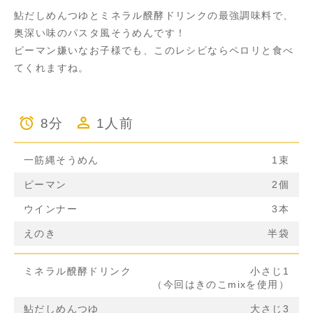
鮎だしめんつゆとミネラル醗酵ドリンクの最強調味料で、
奥深い味のパスタ風そうめんです！
ピーマン嫌いなお子様でも、このレシピならペロリと食べ
てくれますね。
8分
1人前
一筋縄そうめん
1束
ピーマン
2個
ウインナー
3本
えのき
半袋
ミネラル醗酵ドリンク
小さじ1
（今回はきのこmixを使用）
鮎だしめんつゆ
大さじ3