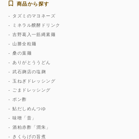
商品から探す
タズミのマヨネーズ
ミネラル醗酵ドリンク
吉野葛入一筋縄素麺
山勝全粒麺
桑の葉麺
ありがとううどん
武石麹店の塩麹
玉ねぎドレッシング
ごまドレッシング
ポン酢
鮎だしめんつゆ
味噌「昔」
酒粕赤酢「潤朱」
きくらげの旨煮