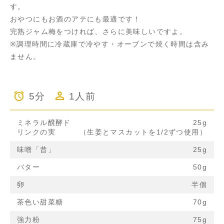
す。
おやつにもお酒のアテにも最適です！
完熟ジャム梅をつければ、さらに美味しいですよ。
※調理時間に冷蔵庫で冷やす・オーブンで焼く時間は含み
ません。
5分
1人前
ミネラル醗酵ド
25g
リンクの実
（生姜とマスカットを1/2ずつ使用）
味噌「昔」
25g
バター
50g
卵
半個
茶色い甜菜糖
70g
強力粉
75g