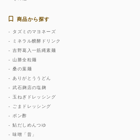
商品から探す
タズミのマヨネーズ
ミネラル醗酵ドリンク
吉野葛入一筋縄素麺
山勝全粒麺
桑の葉麺
ありがとううどん
武石麹店の塩麹
玉ねぎドレッシング
ごまドレッシング
ポン酢
鮎だしめんつゆ
味噌「昔」