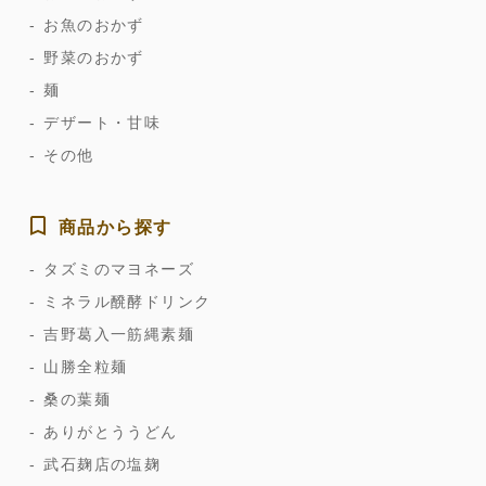
お魚のおかず
野菜のおかず
麺
デザート・甘味
その他
商品から探す
タズミのマヨネーズ
ミネラル醗酵ドリンク
吉野葛入一筋縄素麺
山勝全粒麺
桑の葉麺
ありがとううどん
武石麹店の塩麹