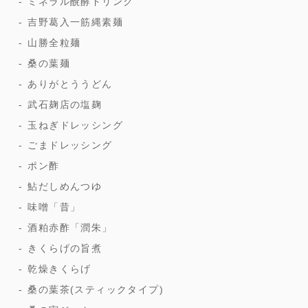
ミネラル醗酵ドリンク
吉野葛入一筋縄素麺
山勝全粒麺
桑の葉麺
ありがとううどん
武石麹店の塩麹
玉ねぎドレッシング
ごまドレッシング
ポン酢
鮎だしめんつゆ
味噌「昔」
酒粕赤酢「潤朱」
きくらげの旨煮
乾燥きくらげ
桑の葉茶(スティックタイプ)