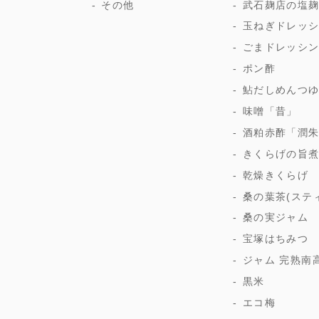
その他
武石麹店の塩
玉ねぎドレッ
ごまドレッシ
ポン酢
鮎だしめんつ
味噌「昔」
酒粕赤酢「潤
きくらげの旨
乾燥きくらげ
桑の葉茶(ステ
桑の実ジャム
宝塚はちみつ
ジャム 完熟南
黒米
エコ梅