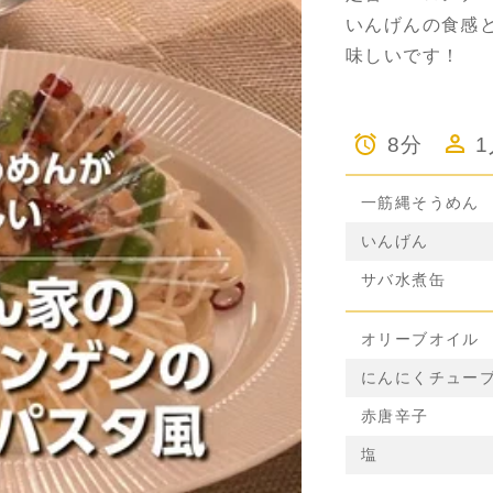
いんげんの食感
味しいです！
8分
一筋縄そうめん
いんげん
サバ水煮缶
オリーブオイル
にんにくチュー
赤唐辛子
塩