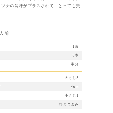
とツナの旨味がプラスされて、とっても美
1人前
1束
5本
半分
大さじ3
ブ
4cm
小さじ1
ひとつまみ