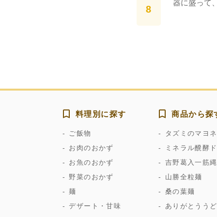
器に盛って
料理別に探す
商品から探
ご飯物
タズミのマヨ
お肉のおかず
ミネラル醗酵
お魚のおかず
吉野葛入一筋
野菜のおかず
山勝全粒麺
麺
桑の葉麺
デザート・甘味
ありがとうう