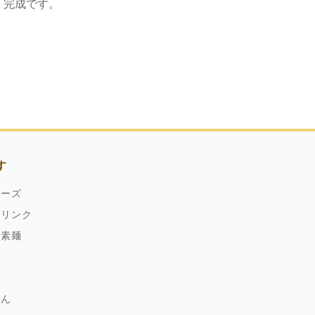
、完成です。
す
ネーズ
ドリンク
縄素麺
どん