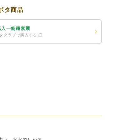
ポタ商品
葛入一筋縄素麺
タクラブで購入する
洗い、氷水でしめる。